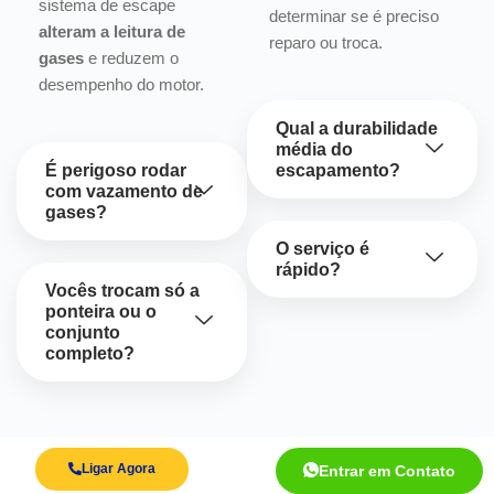
sistema de escape
determinar se é preciso
alteram a leitura de
reparo ou troca.
gases
e reduzem o
desempenho do motor.
Qual a durabilidade
média do
É perigoso rodar
escapamento?
com vazamento de
gases?
O serviço é
rápido?
Vocês trocam só a
ponteira ou o
conjunto
completo?
Ligar Agora
Entrar em Contato