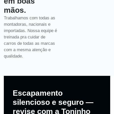
em boas
mãos.
Trabalhamos com todas as
montadoras, nacionais e
importadas. Nossa equipe é
treinada pra cuidar de
carros de todas as marcas
com a mesma atenção e
qualidade.
Escapamento
silencioso e seguro —
revise com a Toninho