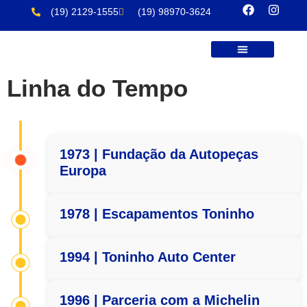
(19) 2129-1555
(19) 98970-3624
Sobre Nós
Produtos E Serviços
Trabalhe Conosco
Linha do Tempo
1973 | Fundação da Autopeças
Europa
1978 | Escapamentos Toninho
1994 | Toninho Auto Center
1996 | Parceria com a Michelin